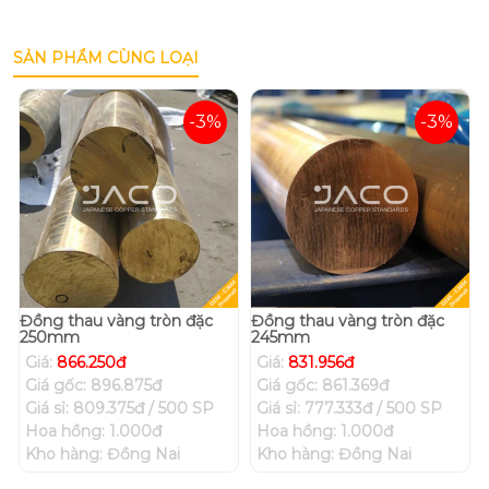
SẢN PHẨM CÙNG LOẠI
-3%
-3%
Đồng thau vàng tròn đặc
Đồng thau vàng tròn đặc
250mm
245mm
Giá:
866.250đ
Giá:
831.956đ
Giá gốc: 896.875đ
Giá gốc: 861.369đ
Giá sỉ: 809.375đ / 500 SP
Giá sỉ: 777.333đ / 500 SP
Hoa hồng: 1.000đ
Hoa hồng: 1.000đ
Kho hàng: Đồng Nai
Kho hàng: Đồng Nai