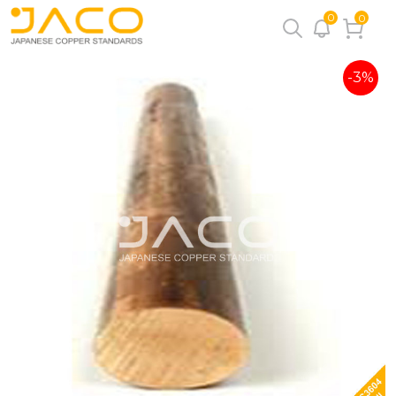
0
0
-3%