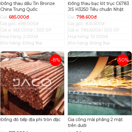
Đồng thau dầu Tin Bronze
Đồng thau bạc lót trục C6783
China Trung Quốc
JIS H3250 Tiêu chuẩn Nhật
Giá:
685.000đ
Giá:
798.600đ
Giá gốc: 698.000đ
Giá gốc: 835.500đ
Giá sỉ: 665.000đ / 300 SP
Giá sỉ: 786.600đ / 500 SP
Hoa hồng: 2.000đ
Hoa hồng: 10.000đ
Kho hàng: Đồng Nai
Kho hàng: Đồng Nai
-8%
-50%
Đồng đỏ tiếp địa phi tròn đặc
Gia công mài phẳng 2 mặt
trên dưới