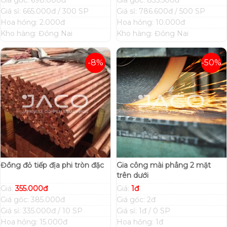
Giá gốc: 698.000đ
Giá gốc: 835.500đ
Giá sỉ: 665.000đ / 300 SP
Giá sỉ: 786.600đ / 500 SP
Hoa hồng: 2.000đ
Hoa hồng: 10.000đ
Kho hàng: Đồng Nai
Kho hàng: Đồng Nai
-8%
-50%
Đồng đỏ tiếp địa phi tròn đặc
Gia công mài phẳng 2 mặt
trên dưới
Giá:
355.000đ
Giá:
1đ
Giá gốc: 385.000đ
Giá gốc: 2đ
Giá sỉ: 335.000đ / 10 SP
Giá sỉ: 1đ / 0 SP
Hoa hồng: 15.000đ
Hoa hồng: 1đ