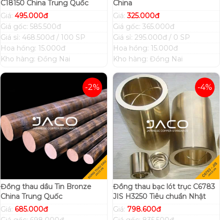
C18150 China Trung Quốc
China
Giá:
495.000đ
Giá:
325.000đ
Giá gốc: 585.500đ
Giá gốc: 365.000đ
Giá sỉ: 468.500đ / 100 SP
Giá sỉ: 295.000đ / 0 SP
Hoa hồng: 15.000đ
Hoa hồng: 15.000đ
Kho hàng: Đồng Nai
Kho hàng: Đồng Nai
-2%
-4%
Đồng thau dầu Tin Bronze
Đồng thau bạc lót trục C6783
China Trung Quốc
JIS H3250 Tiêu chuẩn Nhật
Giá:
685.000đ
Giá:
798.600đ