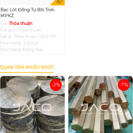
Bạc Lót Đồng Tự Bôi Trơn
MPKZ
Giá:
Thỏa thuận
Giá gốc: Thỏa thuận
Giá sỉ: Thỏa thuận / 500 SP
Hoa hồng: 2.000đ
Kho hàng: Đồng Nai
QUAN TÂM NHIỀU NHẤT
-2%
-7%