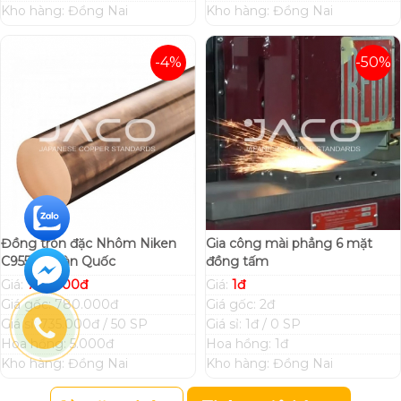
Kho hàng: Đồng Nai
Kho hàng: Đồng Nai
-4%
-50%
Đồng tròn đặc Nhôm Niken
Gia công mài phẳng 6 mặt
C95500 Hàn Quốc
đồng tấm
Giá:
750.000đ
Giá:
1đ
Giá gốc: 780.000đ
Giá gốc: 2đ
Giá sỉ: 735.000đ / 50 SP
Giá sỉ: 1đ / 0 SP
Hoa hồng: 5.000đ
Hoa hồng: 1đ
Kho hàng: Đồng Nai
Kho hàng: Đồng Nai