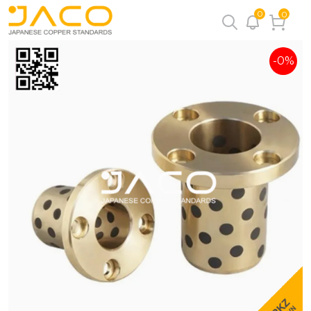
0
0
-0%