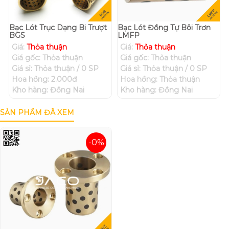
Bạc Lót Trục Dạng Bi Trượt
Bạc Lót Đồng Tự Bôi Trơn
BGS
LMFP
Giá:
Thỏa thuận
Giá:
Thỏa thuận
Giá gốc: Thỏa thuận
Giá gốc: Thỏa thuận
Giá sỉ: Thỏa thuận / 0 SP
Giá sỉ: Thỏa thuận / 0 SP
Hoa hồng: 2.000đ
Hoa hồng: Thỏa thuận
Kho hàng: Đồng Nai
Kho hàng: Đồng Nai
SẢN PHẨM ĐÃ XEM
-0%