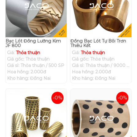
Bạc Lót Đồng Lưỡng Kim
Đồng Bạc Lót Tự Bôi Trơn
JF 800
Thiêu Kết
Giá:
Thỏa thuận
Giá:
Thỏa thuận
Giá gốc: Thỏa thuận
Giá gốc: Thỏa thuận
Giá sỉ: Thỏa thuận / 500 SP
Giá sỉ: Thỏa thuận / 9000 SP
Hoa hồng: 2.000đ
Hoa hồng: 2.000đ
Kho hàng: Đồng Nai
Kho hàng: Đồng Nai
-0%
-0%