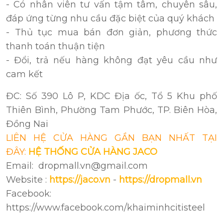
- Có nhân viên tư vấn tậm tâm, chuyên sâu,
đáp ứng từng nhu cầu đặc biệt của quý khách
- Thủ tục mua bán đơn giản, phương thức
thanh toán thuận tiện
- Đổi, trả nếu hàng không đạt yêu cầu như
cam kết
ĐC: Số 390 Lô P, KDC Địa ốc, Tổ 5 Khu phố
Thiên Bình, Phường Tam Phước, TP. Biên Hòa,
Đồng Nai
LIÊN HỆ CỬA HÀNG GẦN BẠN NHẤT TẠI
ĐÂY:
HỆ THỐNG CỬA HÀNG JACO
Email: dropmall.vn@gmail.com
Website :
https://jaco.vn
-
https://dropmall.vn
Facebook:
https://www.facebook.com/khaiminhcitisteel