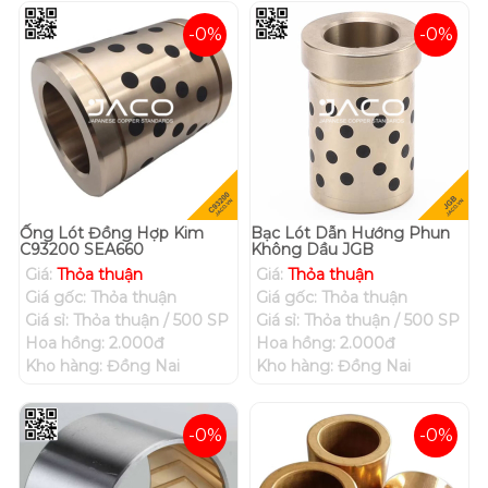
-0%
-0%
Ống Lót Đồng Hợp Kim
Bạc Lót Dẫn Hướng Phun
C93200 SEA660
Không Dầu JGB
Giá:
Thỏa thuận
Giá:
Thỏa thuận
Giá gốc: Thỏa thuận
Giá gốc: Thỏa thuận
Giá sỉ: Thỏa thuận / 500 SP
Giá sỉ: Thỏa thuận / 500 SP
Hoa hồng: 2.000đ
Hoa hồng: 2.000đ
Kho hàng: Đồng Nai
Kho hàng: Đồng Nai
-0%
-0%