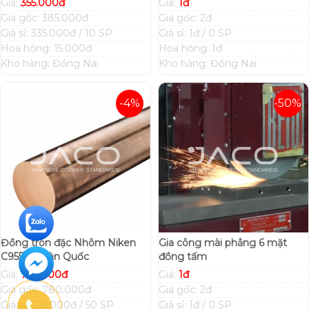
Giá:
355.000đ
Giá:
1đ
Giá gốc: 385.000đ
Giá gốc: 2đ
Giá sỉ: 335.000đ / 10 SP
Giá sỉ: 1đ / 0 SP
Hoa hồng: 15.000đ
Hoa hồng: 1đ
Kho hàng: Đồng Nai
Kho hàng: Đồng Nai
-4%
-50%
Đồng tròn đặc Nhôm Niken
Gia công mài phẳng 6 mặt
C95500 Hàn Quốc
đồng tấm
Giá:
750.000đ
Giá:
1đ
Giá gốc: 780.000đ
Giá gốc: 2đ
Giá sỉ: 735.000đ / 50 SP
Giá sỉ: 1đ / 0 SP