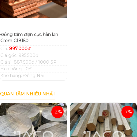
Đồng tấm điện cực hàn lăn
Crom C18150
Giá:
897.000đ
Giá gốc: 995.500đ
Giá sỉ: 887.500đ / 1000 SP
Hoa hồng: 10đ
Kho hàng: Đồng Nai
QUAN TÂM NHIỀU NHẤT
-2%
-7%