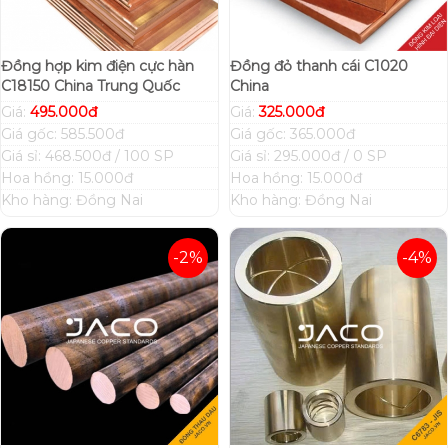
Đồng hợp kim điện cực hàn
Đồng đỏ thanh cái C1020
C18150 China Trung Quốc
China
Giá:
495.000đ
Giá:
325.000đ
Giá gốc: 585.500đ
Giá gốc: 365.000đ
Giá sỉ: 468.500đ / 100 SP
Giá sỉ: 295.000đ / 0 SP
Hoa hồng: 15.000đ
Hoa hồng: 15.000đ
Kho hàng: Đồng Nai
Kho hàng: Đồng Nai
-2%
-4%