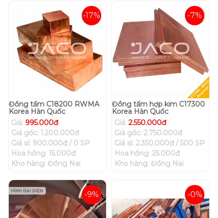
-17%
-7%
Đồng tấm C18200 RWMA
Đồng tấm hợp kim C17300
Korea Hàn Quốc
Korea Hàn Quốc
Giá:
995.000đ
Giá:
2.550.000đ
Giá gốc: 1.200.000đ
Giá gốc: 2.750.000đ
Giá sỉ: 900.000đ / 0 SP
Giá sỉ: 2.350.000đ / 500 SP
Hoa hồng: 15.000đ
Hoa hồng: 25.000đ
Kho hàng: Đồng Nai
Kho hàng: Đồng Nai
-9%
-0%