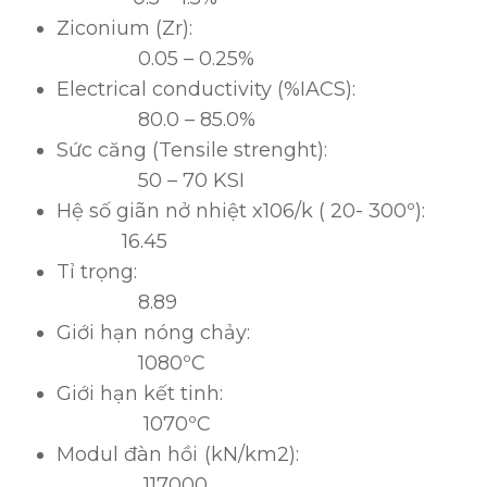
Ziconium (Zr):
0.05 – 0.25%
Electrical conductivity (%IACS):
80.0 – 85.0%
Sức căng (Tensile strenght):
50 – 70 KSI
Hệ số giãn nở nhiệt x106/k ( 20- 300º):
16.45
Tỉ trọng:
8.89
Giới hạn nóng chảy:
1080ºC
Giới hạn kết tinh:
1070ºC
Modul đàn hồi (kN/km2):
117000