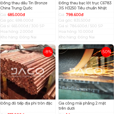
Đồng thau dầu Tin Bronze
Đồng thau bạc lót trục C6783
China Trung Quốc
JIS H3250 Tiêu chuẩn Nhật
Giá:
685.000đ
Giá:
798.600đ
Giá gốc: 698.000đ
Giá gốc: 835.500đ
Giá sỉ: 665.000đ / 300 SP
Giá sỉ: 786.600đ / 500 SP
Hoa hồng: 2.000đ
Hoa hồng: 10.000đ
Kho hàng: Đồng Nai
Kho hàng: Đồng Nai
-8%
-50%
Đồng đỏ tiếp địa phi tròn đặc
Gia công mài phẳng 2 mặt
trên dưới