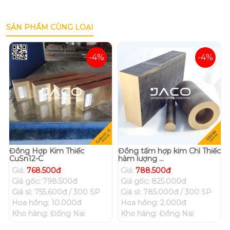
SẢN PHẨM CÙNG LOẠI
-4%
-4%
Đồng Hợp Kim Thiếc
Đồng tấm hợp kim Chì Thiếc
CuSn12-C
hàm lượng ...
Giá:
768.500đ
Giá:
788.500đ
Giá gốc: 798.500đ
Giá gốc: 825.000đ
Giá sỉ: 755.600đ / 300 SP
Giá sỉ: 785.000đ / 300 SP
Hoa hồng: 10.000đ
Hoa hồng: 2.000đ
Kho hàng: Đồng Nai
Kho hàng: Đồng Nai