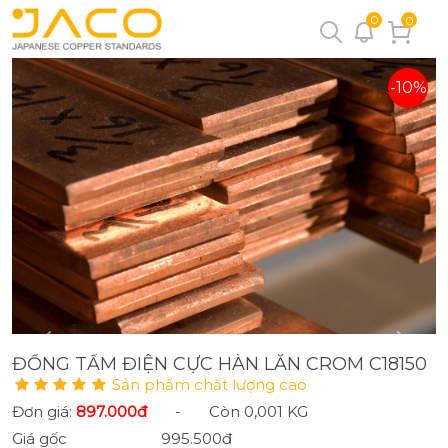
0
0
-10%
ĐỒNG TẤM ĐIỆN CỰC HÀN LĂN CROM C18150
Sản phẩm chất lượng cao
Đơn giá:
897.000đ
-
Còn 0,001 KG
Giá gốc
995.500đ