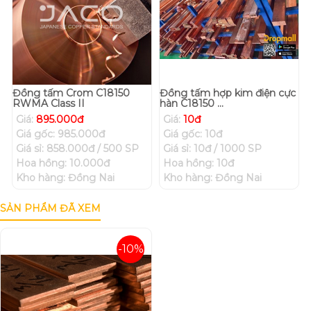
Đồng tấm Crom C18150
Đồng tấm hợp kim điện cực
RWMA Class II
hàn C18150 ...
Giá:
895.000đ
Giá:
10đ
Giá gốc: 985.000đ
Giá gốc: 10đ
Giá sỉ: 858.000đ / 500 SP
Giá sỉ: 10đ / 1000 SP
Hoa hồng: 10.000đ
Hoa hồng: 10đ
Kho hàng: Đồng Nai
Kho hàng: Đồng Nai
SẢN PHẨM ĐÃ XEM
-10%