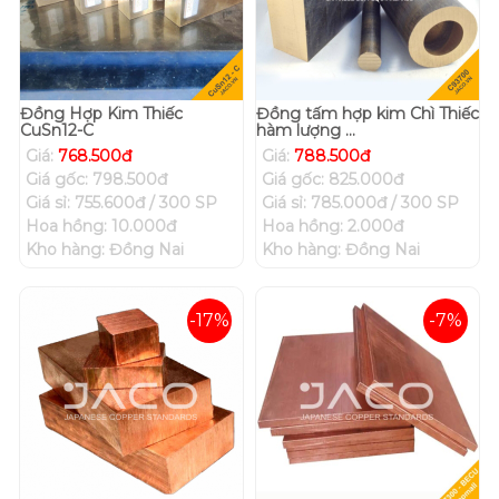
Đồng Hợp Kim Thiếc
Đồng tấm hợp kim Chì Thiếc
CuSn12-C
hàm lượng ...
Giá:
768.500đ
Giá:
788.500đ
Giá gốc: 798.500đ
Giá gốc: 825.000đ
Giá sỉ: 755.600đ / 300 SP
Giá sỉ: 785.000đ / 300 SP
Hoa hồng: 10.000đ
Hoa hồng: 2.000đ
Kho hàng: Đồng Nai
Kho hàng: Đồng Nai
-17%
-7%