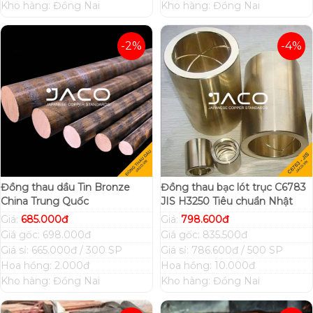
Kho hàng: Đồng Nai
Kho hàng: Đồng Nai
-2%
-4%
Đồng thau dầu Tin Bronze
Đồng thau bạc lót trục C6783
China Trung Quốc
JIS H3250 Tiêu chuẩn Nhật
Giá:
685.000đ
Giá:
798.600đ
Giá gốc: 698.000đ
Giá gốc: 835.500đ
Giá sỉ: 665.000đ / 300 SP
Giá sỉ: 786.600đ / 500 SP
Hoa hồng: 2.000đ
Hoa hồng: 10.000đ
Kho hàng: Đồng Nai
Kho hàng: Đồng Nai