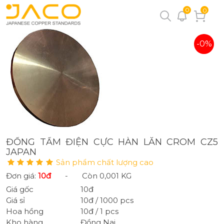
0
0
-0%
ĐỒNG TẤM ĐIỆN CỰC HÀN LĂN CROM CZ5
JAPAN
Sản phẩm chất lượng cao
Đơn giá:
10đ
-
Còn 0,001 KG
Giá gốc
10đ
Giá sỉ
10đ / 1000 pcs
Hoa hồng
10đ / 1 pcs
Kho hàng
Đồng Nai