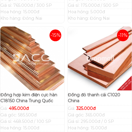
Giá sỉ: 765.000đ / 300 SP
Giá sỉ: 175.000đ / 500 SP
Hoa hồng: 15.000đ
Hoa hồng: 5.000đ
Kho hàng: Đồng Nai
Kho hàng: Đồng Nai
-15%
-11%
Đồng hợp kim điện cực hàn
Đồng đỏ thanh cái C1020
C18150 China Trung Quốc
China
Giá:
495.000đ
Giá:
325.000đ
Giá gốc: 585.500đ
Giá gốc: 365.000đ
Giá sỉ: 468.500đ / 100 SP
Giá sỉ: 295.000đ / 0 SP
Hoa hồng: 15.000đ
Hoa hồng: 15.000đ