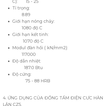
C): 15 - 25
Tỉ trọng:
8.89
Giới hạn nóng chảy:
1080 độ C
Giới hạn kết tinh:
1070 độ C
Modul đàn hồi ( kN/mm2):
117000
Độ dẫn nhiệt:
187.0 Btu
Độ cứng:
75 - 88 HRB
4. ỨNG DỤNG CỦA ĐỒNG TẤM ĐIỆN CƯC HÀN
LĂN CZ5.