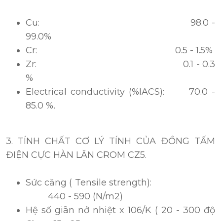
Cu: 98.0 -
99.0%
Cr: 0.5 - 1.5%
Zr: 0.1 - 0.3
%
Electrical conductivity (%IACS): 70.0 -
85.0 %.
3. TÍNH CHẤT CƠ LÝ TÍNH CỦA ĐỒNG TẤM
ĐIỆN CỰC HÀN LĂN CROM CZ5.
Sức căng ( Tensile strength):
440 - 590 (N/m2)
Hệ số giãn nở nhiệt x 106/K ( 20 - 300 độ