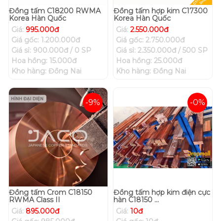
Đồng tấm C18200 RWMA
Đồng tấm hợp kim C17300
Korea Hàn Quốc
Korea Hàn Quốc
Giá:
995.000đ
Giá:
2.550.000đ
Giá gốc: 1.200.000đ
Giá gốc: 2.750.000đ
Giá sỉ: 900.000đ / 0 SP
Giá sỉ: 2.350.000đ / 500 SP
Hoa hồng: 15.000đ
Hoa hồng: 25.000đ
Kho hàng: Đồng Nai
Kho hàng: Đồng Nai
-9%
-0%
Đồng tấm Crom C18150
Đồng tấm hợp kim điện cực
RWMA Class II
hàn C18150 ...
Giá:
895.000đ
Giá:
10đ