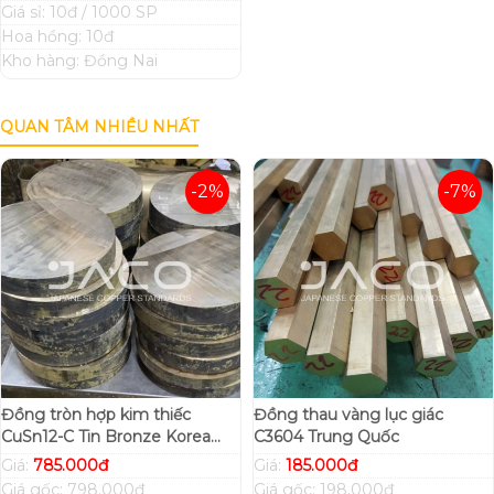
Giá sỉ: 10đ / 1000 SP
Hoa hồng: 10đ
Kho hàng: Đồng Nai
QUAN TÂM NHIỀU NHẤT
-2%
-7%
Đồng tròn hợp kim thiếc
Đồng thau vàng lục giác
CuSn12-C Tin Bronze Korea
C3604 Trung Quốc
Hàn Quốc
Giá:
785.000đ
Giá:
185.000đ
Giá gốc: 798.000đ
Giá gốc: 198.000đ