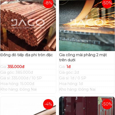
-8%
-50%
Đồng đỏ tiếp địa phi tròn đặc
Gia công mài phẳng 2 mặt
trên dưới
Giá:
355.000đ
Giá:
1đ
Giá gốc: 385.000đ
Giá gốc: 2đ
Giá sỉ: 335.000đ / 10 SP
Giá sỉ: 1đ / 0 SP
Hoa hồng: 15.000đ
Hoa hồng: 1đ
Kho hàng: Đồng Nai
Kho hàng: Đồng Nai
-4%
-50%