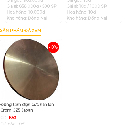
Giá gốc: 985.000đ
Giá gốc: 10đ
Giá sỉ: 858.000đ / 500 SP
Giá sỉ: 10đ / 1000 SP
Hoa hồng: 10.000đ
Hoa hồng: 10đ
Kho hàng: Đồng Nai
Kho hàng: Đồng Nai
SẢN PHẨM ĐÃ XEM
-0%
Đồng tấm điện cực hàn lăn
Crom CZ5 Japan
Giá:
10đ
Giá gốc: 10đ