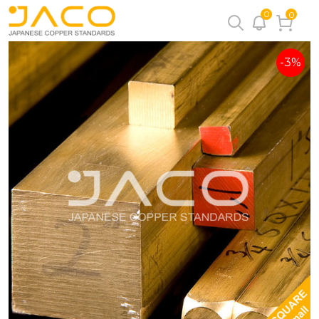
0
0
-3%