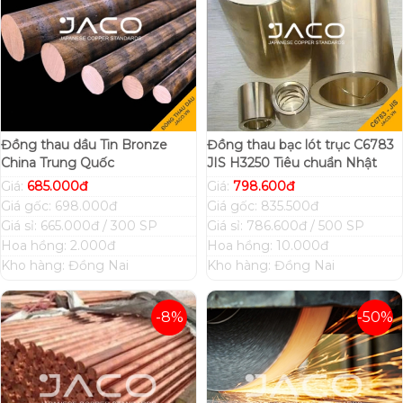
Đồng thau dầu Tin Bronze
Đồng thau bạc lót trục C6783
China Trung Quốc
JIS H3250 Tiêu chuẩn Nhật
Giá:
685.000đ
Giá:
798.600đ
Giá gốc: 698.000đ
Giá gốc: 835.500đ
Giá sỉ: 665.000đ / 300 SP
Giá sỉ: 786.600đ / 500 SP
Hoa hồng: 2.000đ
Hoa hồng: 10.000đ
Kho hàng: Đồng Nai
Kho hàng: Đồng Nai
-8%
-50%