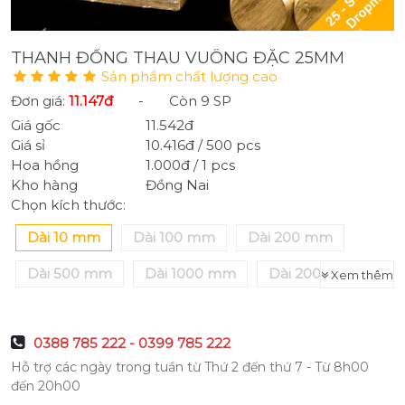
THANH ĐỒNG THAU VUÔNG ĐẶC 25MM
Sản phẩm chất lượng cao
Đơn giá:
11.147đ
-
Còn 9 SP
Giá gốc
11.542đ
Giá sỉ
10.416đ / 500 pcs
Hoa hồng
1.000đ / 1 pcs
Kho hàng
Đồng Nai
Chọn kích thước:
Dài 10 mm
Dài 100 mm
Dài 200 mm
Dài 500 mm
Dài 1000 mm
Dài 2000 mm
Xem thêm
Dài 3000 mm
0388 785 222 - 0399 785 222
Hỗ trợ các ngày trong tuần từ Thứ 2 đến thứ 7 - Từ 8h00
đến 20h00