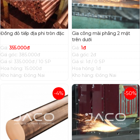
Đồng đỏ tiếp địa phi tròn đặc
Gia công mài phẳng 2 mặt
trên dưới
Giá:
355.000đ
Giá:
1đ
Giá gốc: 385.000đ
Giá gốc: 2đ
Giá sỉ: 335.000đ / 10 SP
Giá sỉ: 1đ / 0 SP
Hoa hồng: 15.000đ
Hoa hồng: 1đ
Kho hàng: Đồng Nai
Kho hàng: Đồng Nai
-4%
-50%