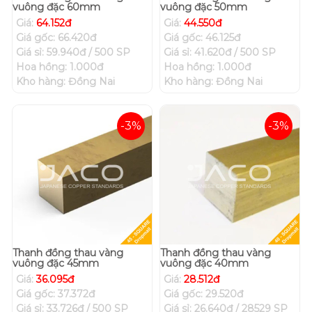
vuông đặc 60mm
vuông đặc 50mm
Giá:
64.152đ
Giá:
44.550đ
Giá gốc: 66.420đ
Giá gốc: 46.125đ
Giá sỉ: 59.940đ / 500 SP
Giá sỉ: 41.620đ / 500 SP
Hoa hồng: 1.000đ
Hoa hồng: 1.000đ
Kho hàng: Đồng Nai
Kho hàng: Đồng Nai
-3%
-3%
Thanh đồng thau vàng
Thanh đồng thau vàng
vuông đặc 45mm
vuông đặc 40mm
Giá:
36.095đ
Giá:
28.512đ
Giá gốc: 37.372đ
Giá gốc: 29.520đ
Giá sỉ: 33.726đ / 500 SP
Giá sỉ: 26.640đ / 28529 SP