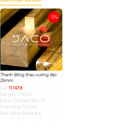
SẢN PHẨM ĐÃ XEM
-3%
Thanh đồng thau vuông đặc
25mm
Giá:
11.147đ
Giá gốc: 11.542đ
Giá sỉ: 10.416đ / 500 SP
Hoa hồng: 1.000đ
Kho hàng: Đồng Nai