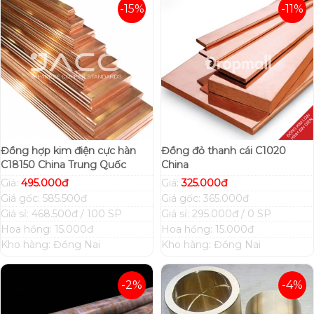
-15%
-11%
Đồng hợp kim điện cực hàn
Đồng đỏ thanh cái C1020
C18150 China Trung Quốc
China
Giá:
495.000đ
Giá:
325.000đ
Giá gốc: 585.500đ
Giá gốc: 365.000đ
Giá sỉ: 468.500đ / 100 SP
Giá sỉ: 295.000đ / 0 SP
Hoa hồng: 15.000đ
Hoa hồng: 15.000đ
Kho hàng: Đồng Nai
Kho hàng: Đồng Nai
-2%
-4%