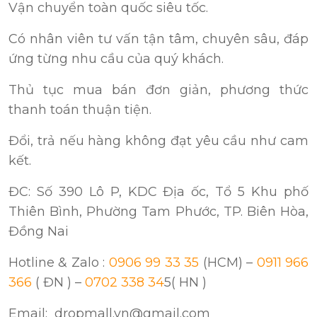
Vận chuyển toàn quốc siêu tốc.
Có nhân viên tư vấn tận tâm, chuyên sâu, đáp
ứng từng nhu cầu của quý khách.
Thủ tục mua bán đơn giản, phương thức
thanh toán thuận tiện.
Đổi, trả nếu hàng không đạt yêu cầu như cam
kết.
ĐC: Số 390 Lô P, KDC Địa ốc, Tổ 5 Khu phố
Thiên Bình, Phường Tam Phước, TP. Biên Hòa,
Đồng Nai
Hotline & Zalo :
0906 99 33 35
(HCM) –
0911 966
366
( ĐN ) –
0702 338 34
5( HN )
Email: dropmall.vn@gmail.com