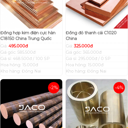
Đồng hợp kim điện cực hàn
Đồng đỏ thanh cái C1020
C18150 China Trung Quốc
China
Giá:
495.000đ
Giá:
325.000đ
Giá gốc: 585.500đ
Giá gốc: 365.000đ
Giá sỉ: 468.500đ / 100 SP
Giá sỉ: 295.000đ / 0 SP
Hoa hồng: 15.000đ
Hoa hồng: 15.000đ
Kho hàng: Đồng Nai
Kho hàng: Đồng Nai
-2%
-4%