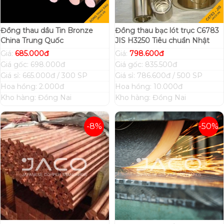
Đồng thau dầu Tin Bronze
Đồng thau bạc lót trục C6783
China Trung Quốc
JIS H3250 Tiêu chuẩn Nhật
Giá:
685.000đ
Giá:
798.600đ
Giá gốc: 698.000đ
Giá gốc: 835.500đ
Giá sỉ: 665.000đ / 300 SP
Giá sỉ: 786.600đ / 500 SP
Hoa hồng: 2.000đ
Hoa hồng: 10.000đ
Kho hàng: Đồng Nai
Kho hàng: Đồng Nai
-8%
-50%