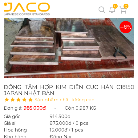
0
0
--8%
ĐỒNG TẤM HỢP KIM ĐIỆN CỰC HÀN C18150
JAPAN NHẬT BẢN
Sản phẩm chất lượng cao
Đơn giá:
985.000đ
-
Còn 0,987 KG
Giá gốc
914.500đ
Giá sỉ
875.000đ / 0 pcs
Hoa hồng
15.000đ / 1 pcs
Kho hàng
Đồng Nai