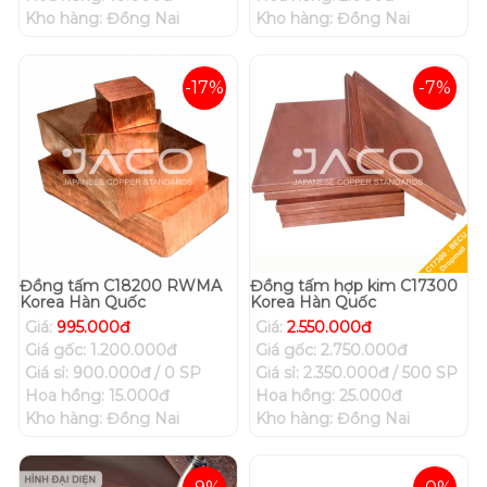
Kho hàng: Đồng Nai
Kho hàng: Đồng Nai
-17%
-7%
Đồng tấm C18200 RWMA
Đồng tấm hợp kim C17300
Korea Hàn Quốc
Korea Hàn Quốc
Giá:
995.000đ
Giá:
2.550.000đ
Giá gốc: 1.200.000đ
Giá gốc: 2.750.000đ
Giá sỉ: 900.000đ / 0 SP
Giá sỉ: 2.350.000đ / 500 SP
Hoa hồng: 15.000đ
Hoa hồng: 25.000đ
Kho hàng: Đồng Nai
Kho hàng: Đồng Nai