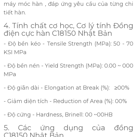
máy móc hàn , đáp ứng yêu cầu của từng chi
tiết hàn.
4. Tính chất cơ học, Cơ lý tính Đồng
điện cực hàn C18150 Nhật Bản
- Độ bền kéo - Tensile Strength (MPa): 50 - 70
KSI MPa
- Độ bền nén - Yield Strength (MPa): 0.00 ~ 000
MPa
- Độ giãn dài - Elongation at Break (%): ≥00%
- Giảm diện tích - Reduction of Area (%): 00%
- Độ cứng - Hardness, Brinell: 00 ~00HB
5. Các ứng dụng của đồng
C18150 Nhật Bản