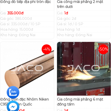
Đồng đỏ tiếp địa phi tròn đặc
Gia công mài phẳng 2 mặt
trên dưới
Giá:
355.000đ
Giá:
1đ
Giá gốc: 385.000đ
Giá gốc: 2đ
Giá sỉ: 335.000đ / 10 SP
Giá sỉ: 1đ / 0 SP
Hoa hồng: 15.000đ
Hoa hồng: 1đ
Kho hàng: Đồng Nai
Kho hàng: Đồng Nai
-4%
-50%
Đồng tròn đặc Nhôm Niken
Gia công mài phẳng 6 mặt
C95500 Hàn Quốc
đồng tấm
Giá:
750.000đ
Giá:
1đ