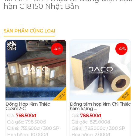
hàn C18150 Nhật Bản
SẢN PHẨM CÙNG LOẠI
-4%
-4%
Đồng Hợp Kim Thiếc
Đồng tấm hợp kim Chì Thiếc
CuSn12-C
hàm lượng ...
Giá:
768.500đ
Giá:
788.500đ
Giá gốc: 798.500đ
Giá gốc: 825.000đ
Giá sỉ: 755.600đ / 300 SP
Giá sỉ: 785.000đ / 300 SP
Hoa hồng: 10.000đ
Hoa hồng: 2.000đ