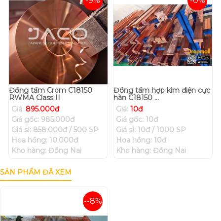
-9%
-0%
Đồng tấm Crom C18150
Đồng tấm hợp kim điện cực
RWMA Class II
hàn C18150 ...
Giá:
895.000đ
Giá:
10đ
Giá gốc: 985.000đ
Giá gốc: 10đ
Giá sỉ: 858.000đ / 500 SP
Giá sỉ: 10đ / 1000 SP
Hoa hồng: 10.000đ
Hoa hồng: 10đ
Kho hàng: Đồng Nai
Kho hàng: Đồng Nai
SẢN PHẨM ĐÃ XEM
--8%