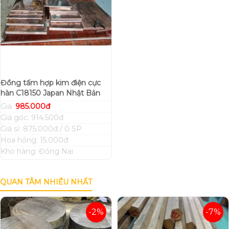
Đồng tấm hợp kim điện cực
hàn C18150 Japan Nhật Bản
Giá:
985.000đ
Giá gốc: 914.500đ
Giá sỉ: 875.000đ / 0 SP
Hoa hồng: 15.000đ
Kho hàng: Đồng Nai
QUAN TÂM NHIỀU NHẤT
-2%
-7%