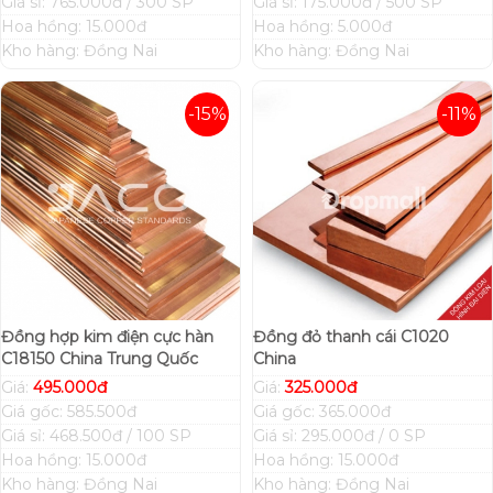
Giá sỉ: 765.000đ / 300 SP
Giá sỉ: 175.000đ / 500 SP
Hoa hồng: 15.000đ
Hoa hồng: 5.000đ
Kho hàng: Đồng Nai
Kho hàng: Đồng Nai
-15%
-11%
Đồng hợp kim điện cực hàn
Đồng đỏ thanh cái C1020
C18150 China Trung Quốc
China
Giá:
495.000đ
Giá:
325.000đ
Giá gốc: 585.500đ
Giá gốc: 365.000đ
Giá sỉ: 468.500đ / 100 SP
Giá sỉ: 295.000đ / 0 SP
Hoa hồng: 15.000đ
Hoa hồng: 15.000đ
Kho hàng: Đồng Nai
Kho hàng: Đồng Nai