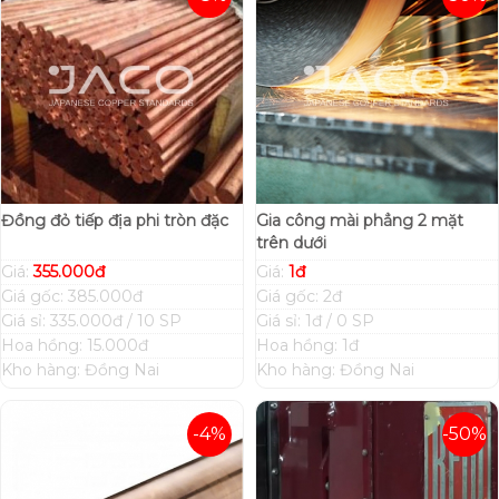
Đồng đỏ tiếp địa phi tròn đặc
Gia công mài phẳng 2 mặt
trên dưới
Giá:
355.000đ
Giá:
1đ
Giá gốc: 385.000đ
Giá gốc: 2đ
Giá sỉ: 335.000đ / 10 SP
Giá sỉ: 1đ / 0 SP
Hoa hồng: 15.000đ
Hoa hồng: 1đ
Kho hàng: Đồng Nai
Kho hàng: Đồng Nai
-4%
-50%