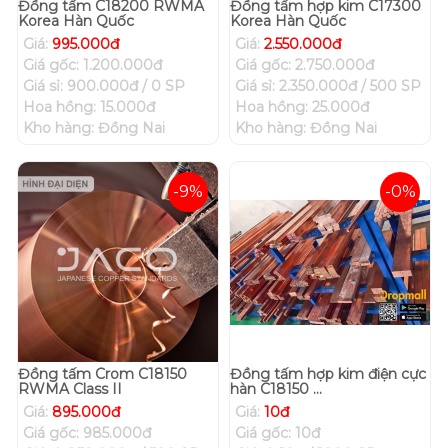
Đồng tấm C18200 RWMA
Đồng tấm hợp kim C17300
Korea Hàn Quốc
Korea Hàn Quốc
Giá:
995.000đ
Giá:
2.550.000đ
Giá gốc: 1.200.000đ
Giá gốc: 2.750.000đ
Giá sỉ: 900.000đ / 0 SP
Giá sỉ: 2.350.000đ / 500 SP
Hoa hồng: 15.000đ
Hoa hồng: 25.000đ
Kho hàng: Đồng Nai
Kho hàng: Đồng Nai
-9%
-0%
Đồng tấm Crom C18150
Đồng tấm hợp kim điện cực
RWMA Class II
hàn C18150 ...
Giá:
895.000đ
Giá:
10đ
Giá gốc: 985.000đ
Giá gốc: 10đ