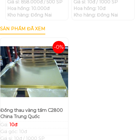
Giá sỉ: 858.000đ / 500 SP
Giá sỉ: 10đ / 1000 SP
Hoa hồng: 10.000đ
Hoa hồng: 10đ
Kho hàng: Đồng Nai
Kho hàng: Đồng Nai
SẢN PHẨM ĐÃ XEM
-0%
Đồng thau vàng tấm C2800
China Trung Quốc
Giá:
10đ
Giá gốc: 10đ
Giá sỉ: 10đ / 1000 SP