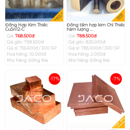
Đồng Hợp Kim Thiếc
Đồng tấm hợp kim Chì Thiếc
CuSn12-C
hàm lượng ...
Giá:
768.500đ
Giá:
788.500đ
Giá gốc: 798.500đ
Giá gốc: 825.000đ
Giá sỉ: 755.600đ / 300 SP
Giá sỉ: 785.000đ / 300 SP
Hoa hồng: 10.000đ
Hoa hồng: 2.000đ
Kho hàng: Đồng Nai
Kho hàng: Đồng Nai
-17%
-7%