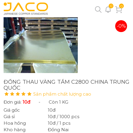
0
0
-0%
ĐỒNG THAU VÀNG TẤM C2800 CHINA TRUNG
QUỐC
Sản phẩm chất lượng cao
Đơn giá:
10đ
-
Còn 1 KG
Giá gốc
10đ
Giá sỉ
10đ / 1000 pcs
Hoa hồng
10đ / 1 pcs
Kho hàng
Đồng Nai