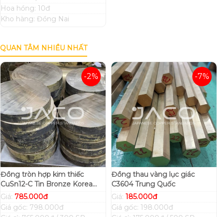
Hoa hồng: 10đ
Kho hàng: Đồng Nai
QUAN TÂM NHIỀU NHẤT
-2%
-7%
Đồng tròn hợp kim thiếc
Đồng thau vàng lục giác
CuSn12-C Tin Bronze Korea
C3604 Trung Quốc
Hàn Quốc
Giá:
785.000đ
Giá:
185.000đ
Giá gốc: 798.000đ
Giá gốc: 198.000đ