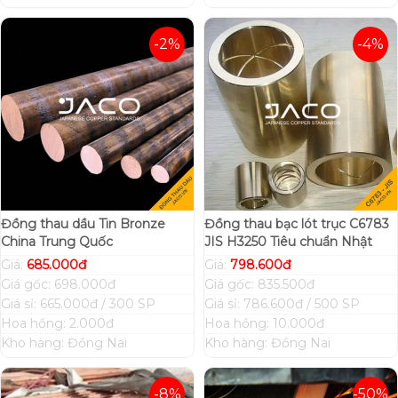
-2%
-4%
Đồng thau dầu Tin Bronze
Đồng thau bạc lót trục C6783
China Trung Quốc
JIS H3250 Tiêu chuẩn Nhật
Giá:
685.000đ
Giá:
798.600đ
Giá gốc: 698.000đ
Giá gốc: 835.500đ
Giá sỉ: 665.000đ / 300 SP
Giá sỉ: 786.600đ / 500 SP
Hoa hồng: 2.000đ
Hoa hồng: 10.000đ
Kho hàng: Đồng Nai
Kho hàng: Đồng Nai
-8%
-50%