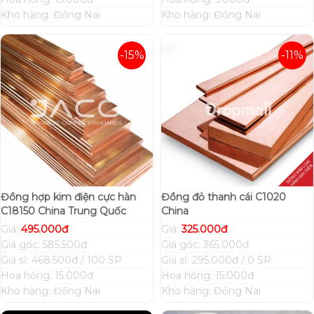
Kho hàng: Đồng Nai
Kho hàng: Đồng Nai
-15%
-11%
Đồng hợp kim điện cực hàn
Đồng đỏ thanh cái C1020
C18150 China Trung Quốc
China
Giá:
495.000đ
Giá:
325.000đ
Giá gốc: 585.500đ
Giá gốc: 365.000đ
Giá sỉ: 468.500đ / 100 SP
Giá sỉ: 295.000đ / 0 SP
Hoa hồng: 15.000đ
Hoa hồng: 15.000đ
Kho hàng: Đồng Nai
Kho hàng: Đồng Nai