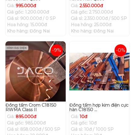
Giá:
995.000đ
Giá:
2.550.000đ
Giá gốc: 1.200.000đ
Giá gốc: 2.750.000đ
Giá sỉ: 900.000đ / 0 SP
Giá sỉ: 2.350.000đ / 500 SP
Hoa hồng: 15.000đ
Hoa hồng: 25.000đ
Kho hàng: Đồng Nai
Kho hàng: Đồng Nai
-9%
-0%
Đồng tấm Crom C18150
Đồng tấm hợp kim điện cực
RWMA Class II
hàn C18150 ...
Giá:
895.000đ
Giá:
10đ
Giá gốc: 985.000đ
Giá gốc: 10đ
Giá sỉ: 858.000đ / 500 SP
Giá sỉ: 10đ / 1000 SP