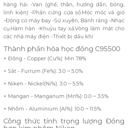
hàng hải -Van (ghế, thân, hướng dẫn, bóng,
linh kiện) -Phần cứng cửa sổ.Móc móc và giỏ
-Động cơ máy bay -Sứ xuyên, Bánh răng -Nhạc
cụ.Hàm hàn -Khuỷu tay xả.Vòng làm mát cho
các nhà máy điện -Thiết bị dầu khí
Thành phần hóa học đồng C95500
+ Đồng - Copper (Cu%): Min 78%
+ Sắt - Furrum (Fe%): 3.0 ~ 5.0%
+ Niken - Nickel(Ni%): 3.0 ~ 5.5%
+ Mangan - Manganum (Mn%): 0.0 ~ 3.5%
+ Nhôm - Aluminium (Al%): 10.0 ~ 11.5%
Công thức tính trọng lượng Đồng