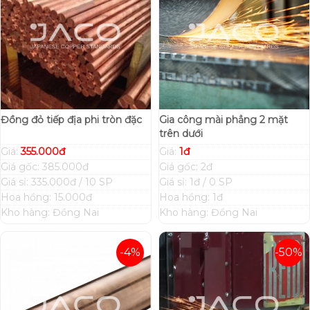
Đồng đỏ tiếp địa phi tròn đặc
Gia công mài phẳng 2 mặt
trên dưới
Giá:
355.000đ
Giá:
1đ
Giá gốc: 385.000đ
Giá gốc: 2đ
Giá sỉ: 335.000đ / 10 SP
Giá sỉ: 1đ / 0 SP
Hoa hồng: 15.000đ
Hoa hồng: 1đ
Kho hàng: Đồng Nai
Kho hàng: Đồng Nai
-4%
-50%