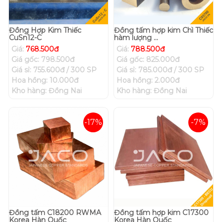
Đồng Hợp Kim Thiếc
Đồng tấm hợp kim Chì Thiếc
CuSn12-C
hàm lượng ...
Giá:
768.500đ
Giá:
788.500đ
Giá gốc: 798.500đ
Giá gốc: 825.000đ
Giá sỉ: 755.600đ / 300 SP
Giá sỉ: 785.000đ / 300 SP
Hoa hồng: 10.000đ
Hoa hồng: 2.000đ
Kho hàng: Đồng Nai
Kho hàng: Đồng Nai
-17%
-7%
Đồng tấm C18200 RWMA
Đồng tấm hợp kim C17300
Korea Hàn Quốc
Korea Hàn Quốc