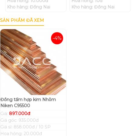
Hoa hồng: 10.000đ
Hoa hồng: 10đ
Kho hàng: Đồng Nai
Kho hàng: Đồng Nai
SẢN PHẨM ĐÃ XEM
-4%
Đồng tấm hợp kim Nhôm
Niken C95500
Giá:
897.000đ
Giá gốc: 935.000đ
Giá sỉ: 858.000đ / 10 SP
Hoa hồng: 20.000đ