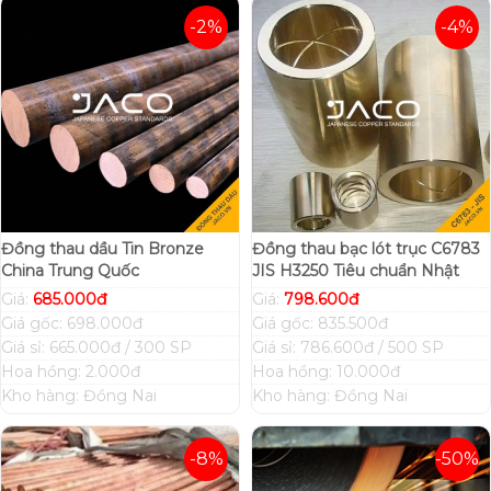
-2%
-4%
Đồng thau dầu Tin Bronze
Đồng thau bạc lót trục C6783
China Trung Quốc
JIS H3250 Tiêu chuẩn Nhật
Giá:
685.000đ
Giá:
798.600đ
Giá gốc: 698.000đ
Giá gốc: 835.500đ
Giá sỉ: 665.000đ / 300 SP
Giá sỉ: 786.600đ / 500 SP
Hoa hồng: 2.000đ
Hoa hồng: 10.000đ
Kho hàng: Đồng Nai
Kho hàng: Đồng Nai
-8%
-50%