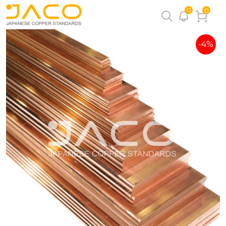
0
0
-4%